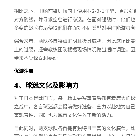
相比之下，川崎前锋则倾向于使用4-2-3-1阵型，更
对方防线，并寻求空档进行渗透。在面对强敌时，他们也
多变的战术布局使得他们在面对不同类型对手时能游刃有
综合来看，两队各自特点鲜明且极具威胁，因此这场比赛
上的过硬，还需教练团队根据现场情况做出适时调整。因
带来不少惊喜和感动。
优游注册
4、球迷文化及影响力
对于日本足球而言，每一场重要赛事背后都有着庞大的球
之战中，各自球迷都会提前做好准备，全力以赴地为自己
事观赏性，同时也为城市文化注入了新的活力。
与此同时，两支球队各自拥有独特且丰富的文化底蕴，比