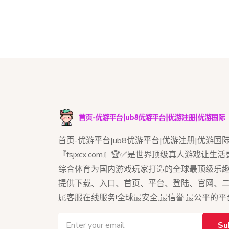
首页-优游平台|ub8优游平台|优游注册|优游国际
『fsjxcx.com』🏆✅是世界顶级真人游戏让生
综合体育为国内游戏玩家打造的全球最顶级乐趣游
提供下载、入口、首页、平台、登陆、官网、
属客服在线服务!全球最安全,最信誉,最公平的平
Su