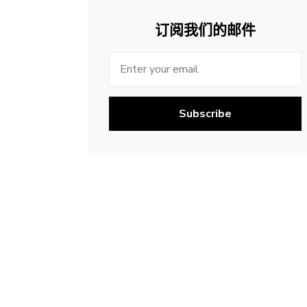
订阅我们的邮件
Subscribe