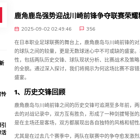
鹿角鹿岛强势迎战川崎前锋争夺联赛荣耀
2025-09-02 02:49:46
356
在日本职业足球联赛的舞台上，鹿角鹿岛与川崎前锋的对
的球队之间的较量，更是无数球迷心中不可或缺的盛宴。
性，包括两队历史交锋、球队现状分析、比赛战术及策略
新
的全貌。通过深入探讨，我们将揭示为何这场比赛不容错
盛宴。
1、历史交锋回顾
可怜
鹿角鹿岛与川崎前锋之间的历史交锋可追溯至多年前，两
去的对战记录中，双方互有胜负，形成了一种剑拔弩张的
是在主场还是客场，双方都展现出各自独特的风格和韧性
频引
春活
尤其是在过去几个赛季中，两队在联赛中的争夺愈发激烈