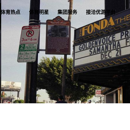
体育热点
体育明星
集团服务
接洽优游平台