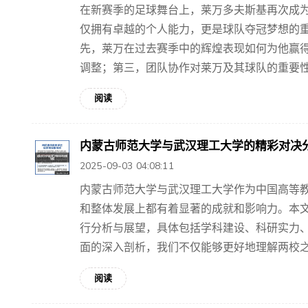
在新赛季的足球舞台上，莱万多夫斯基再次成
仅拥有卓越的个人能力，更是球队夺冠梦想的
先，莱万在过去赛季中的辉煌表现如何为他赢
调整；第三，团队协作对莱万及其球队的重要性；
阅读
内蒙古师范大学与武汉理工大学的精彩对决
2025-09-03 04:08:11
内蒙古师范大学与武汉理工大学作为中国高等
和整体发展上都有着显著的成就和影响力。本
行分析与展望，具体包括学科建设、科研实力
面的深入剖析，我们不仅能够更好地理解两校之间
阅读