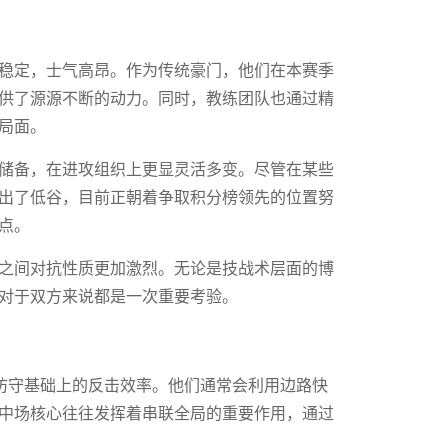
稳定，士气高昂。作为传统豪门，他们在本赛季
供了源源不断的动力。同时，教练团队也通过精
局面。
储备，在进攻组织上更显灵活多变。尽管在某些
出了低谷，目前正朝着争取积分榜领先的位置努
点。
之间对抗性质更加激烈。无论是技战术层面的博
对于双方来说都是一次重要考验。
化防守基础上的反击效率。他们通常会利用边路快
中场核心往往发挥着串联全局的重要作用，通过