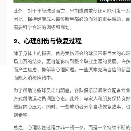
此外，对于年轻球员而言，早期遭遇重创还可能引发一系
因此，保持健康成为每位新星都必须面对的重要课题，而
需要科学合理的训练和规划。
2、心理创伤与恢复过程
除了身体上的损害，首秀受伤还会给球员带来巨大的心理
场比赛的结束，更可能影响到整个职业生涯的发展。许多
而产生焦虑、抑郁等心理问题。一些原本充满自信的新星
而陷入消极情绪中。
为了帮助这些球员走出阴霾，各队俱乐部通常会配备专业
方式帮助运动员调整心态。此外，与家人和朋友保持良好
缓解内心压力。同时，一些成功者分享自我恢复故事，也
到希望。
总之，心理恢复过程并非一朝一夕，而是一个持续不断的