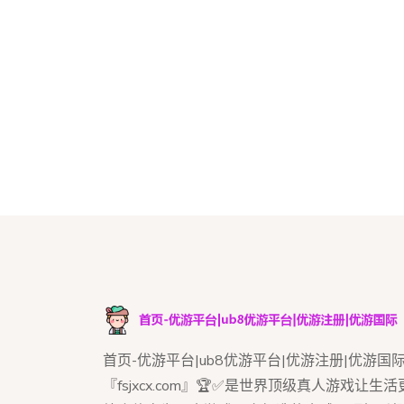
首页-优游平台|ub8优游平台|优游注册|优游国际
『fsjxcx.com』🏆✅是世界顶级真人游戏让生