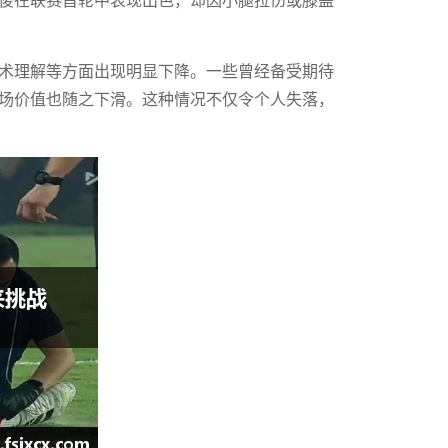
俊在联赛首轮中表现出色，却因小腿拉伤或膝盖
术理解等方面出现明显下降。一些曾经备受期待
场价值也随之下滑。这种情况不仅令个人失落，