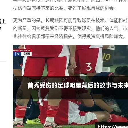
甚至被迫退役，这样的例子屡见不鲜。例如，有些年轻才
扭伤而缺席接下来的比赛，错过了展现自我的机会。
更为严重的是，长期缺阵可能导致球员在技术、体能和战
场上
的新星，因为反复受伤不得不接受现实，他们的人气、市
论
也往往给俱乐部带来经济损失，使得投资变得风险加大。