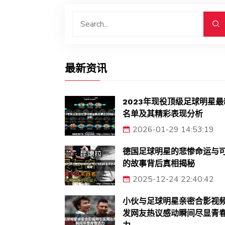
最新资讯
2023年现役顶级足球明星最
名单及其精彩表现分析
2026-01-29 14:53:19
德国足球明星的悲惨命运与
的故事背后真相揭秘
2025-12-24 22:40:42
小伙与足球明星亲密合影视
发网友热议感动瞬间尽显青