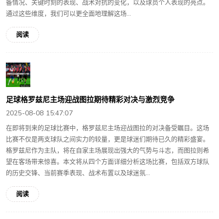
备情况、关键时刻的表现、战术对抗的变化，以及球员个人表现的亮点。
通过这些维度，我们可以更全面地理解这场...
阅读
足球格罗兹尼主场迎战图拉期待精彩对决与激烈竞争
2025-08-08 15:47:07
在即将到来的足球比赛中，格罗兹尼主场迎战图拉的对决备受瞩目。这场
比赛不仅是两支球队之间实力的较量，更是球迷们期待已久的精彩盛宴。
格罗兹尼作为主队，将在自家主场展现出强大的气势与斗志，而图拉则希
望在客场带来惊喜。本文将从四个方面详细分析这场比赛，包括双方球队
的历史交锋、当前赛季表现、战术布置以及球迷氛...
阅读