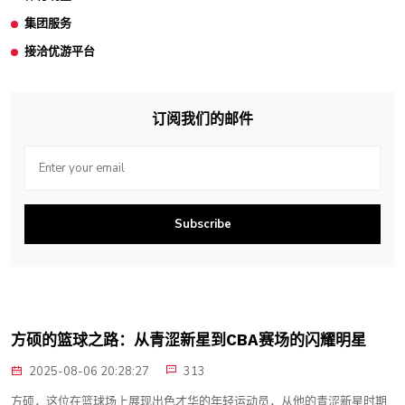
集团服务
接洽优游平台
订阅我们的邮件
Subscribe
方硕的篮球之路：从青涩新星到CBA赛场的闪耀明星
2025-08-06 20:28:27
313
方硕，这位在篮球场上展现出色才华的年轻运动员，从他的青涩新星时期