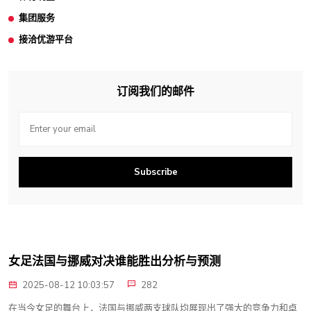
集团服务
接洽优游平台
订阅我们的邮件
Subscribe
女足法国与挪威对决谁能胜出分析与预测
2025-08-12 10:03:57
282
在当今女足的舞台上，法国与挪威两支球队均展现出了强大的竞争力和卓