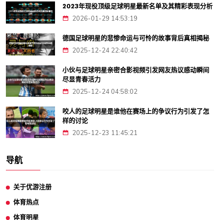
2023年现役顶级足球明星最新名单及其精彩表现分析
2026-01-29 14:53:19
德国足球明星的悲惨命运与可怜的故事背后真相揭秘
2025-12-24 22:40:42
小伙与足球明星亲密合影视频引发网友热议感动瞬间
尽显青春活力
2025-12-24 04:58:02
咬人的足球明星是谁他在赛场上的争议行为引发了怎
样的讨论
2025-12-23 11:45:21
导航
关于优游注册
体育热点
体育明星