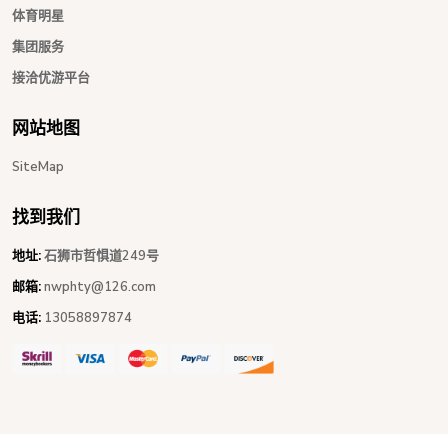
体育明星
集团服务
接洽优游平台
网站地图
SiteMap
找到我们
地址:
石狮市哲惧道249号
邮箱:
nwphty@126.com
电话:
13058897874