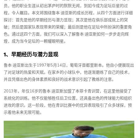
员，他的职业生涯从初出茅庐时的默默无闻，到如今成为足坛巨星的过
程，令人瞩目。本文将围绕鲁本·迪亚斯的成长历程，从四个方面进行详细
探讨：首先是他的早期经历与潜力显现；其次是他在俱乐部成就上的突
破；然后是国家队表现带来的荣耀；最后则是他在足坛中所扮演的重要角
色。通过这四个方面，我们可以深入了解鲁本·迪亚斯如何一步步走向辉
煌，成为当今足坛的一颗耀眼明星。
1、早期经历与潜力显现
鲁本·迪亚斯出生于1997年5月14日，葡萄牙首都里斯本。他自小便展现出
了对足球的热爱和天赋。在家乡的小球队中，他逐渐磨练了自己的技术，
并且凭借出色的身体素质和良好的战术意识引起了教练的注意。
2013年，年仅16岁的鲁本·迪亚斯加盟了本菲卡青训营，在这里他接受了
系统化的训练。他不仅能够胜任后卫位置，还具备出色的传球能力和组织
进攻的意识。这一阶段，他在青训比赛中的优异表现吸引了众多球探，预
示着他未来无限可能。