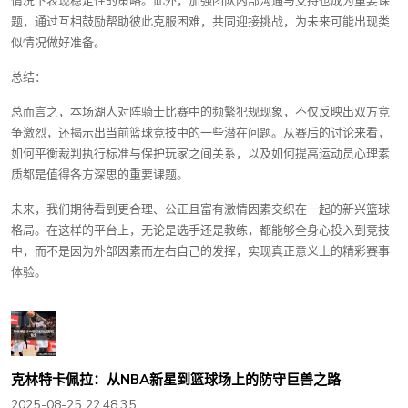
情况下表现稳定性的策略。此外，加强团队内部沟通与支持也成为重要课
题，通过互相鼓励帮助彼此克服困难，共同迎接挑战，为未来可能出现类
似情况做好准备。
总结：
总而言之，本场湖人对阵骑士比赛中的频繁犯规现象，不仅反映出双方竞
争激烈，还揭示出当前篮球竞技中的一些潜在问题。从赛后的讨论来看，
如何平衡裁判执行标准与保护玩家之间关系，以及如何提高运动员心理素
质都是值得各方深思的重要课题。
未来，我们期待看到更合理、公正且富有激情因素交织在一起的新兴篮球
格局。在这样的平台上，无论是选手还是教练，都能够全身心投入到竞技
中，而不是因为外部因素而左右自己的发挥，实现真正意义上的精彩赛事
体验。
克林特卡佩拉：从NBA新星到篮球场上的防守巨兽之路
2025-08-25 22:48:35