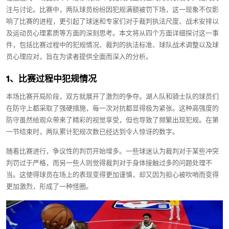
注与讨论。比赛中，两队球员纷纷因犯规满额被罚下场，这一现象不仅影
响了比赛的进程，更引起了球迷和专家们对于裁判执法尺度、战术安排以
及运动员心理素质等方面的深刻思考。本文将从四个方面详细探讨这一事
件，包括比赛过程中的犯规情况、裁判的执法标准、球队战术调整以及球
员心理应对，旨在为读者提供全面而深入的分析。
1、比赛过程中犯规情况
本场比赛开局阶段，双方就展开了激烈的争夺。湖人队和骑士队的球员们
在防守上都采取了强硬措施，每一次对抗都显得极为紧张。这种高强度的
防守虽然给观众带来了精彩的视觉享受，但也导致了频繁出现犯规。在第
一节结束时，两队累计犯规次数已经达到令人惊讶的数字。
随着比赛进行，争议性的判罚开始增多。一些球迷认为裁判对于某些冲突
判罚过于严格，而另一些人则觉得裁判对于身体接触过多的问题处理不
当。这使得球员在场上的表现变得更加谨慎，却又因为担心被吹哨而变得
更加激烈，形成了一种怪圈。