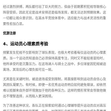
经过激烈拼搏，两队都付出了巨大的努力，但由于前期累积犯规导致核心
阵容受损，因此无论是战术安排还是临场发挥，都无法达到预期效果。这
一切都让观众意识到，在高水平竞技体育中，适应能力与战术灵活性的重
要性愈加凸显。
优游注册
4、运动员心理素质考验
频繁发生犯规不仅影响到了球队表现，也极大考验着每位运动员的心理素
质。当一个运动员知道自己必须保持高度专注，同时又不能轻易冒险时，
他所承受的是沉重压力。在这场湖人与骑士之战中，多位球星因犯规被迫
离场，其背后的心理负担可见一斑。
尤其是在关键时刻，被迫退场或受到限制，将直接影响到运动员自信心及
其团队凝聚力。有时候，即便一名优秀运动员明白如何避免错误，却依然
难以抵御来自外部环境施加于他的各种压力。这样的情形常常会导致他做
出不理智选择，从而陷入更深困境。
为了改善这种状况，各队正在探索如何通过心理辅导提升运动员应对高压