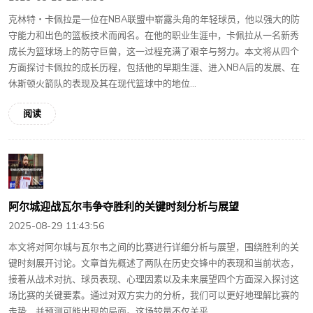
克林特・卡佩拉是一位在NBA联盟中崭露头角的年轻球员，他以强大的防
守能力和出色的篮板技术而闻名。在他的职业生涯中，卡佩拉从一名新秀
成长为篮球场上的防守巨兽，这一过程充满了艰辛与努力。本文将从四个
方面探讨卡佩拉的成长历程，包括他的早期生涯、进入NBA后的发展、在
休斯顿火箭队的表现及其在现代篮球中的地位...
阅读
阿尔城迎战瓦尔韦争夺胜利的关键时刻分析与展望
2025-08-29 11:43:56
本文将对阿尔城与瓦尔韦之间的比赛进行详细分析与展望，围绕胜利的关
键时刻展开讨论。文章首先概述了两队在历史交锋中的表现和当前状态，
接着从战术对抗、球员表现、心理因素以及未来展望四个方面深入探讨这
场比赛的关键要素。通过对双方实力的分析，我们可以更好地理解比赛的
走势，并预测可能出现的局面。这场较量不仅关乎...