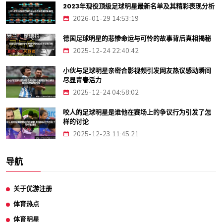
2023年现役顶级足球明星最新名单及其精彩表现分析
2026-01-29 14:53:19
德国足球明星的悲惨命运与可怜的故事背后真相揭秘
2025-12-24 22:40:42
小伙与足球明星亲密合影视频引发网友热议感动瞬间
尽显青春活力
2025-12-24 04:58:02
咬人的足球明星是谁他在赛场上的争议行为引发了怎
样的讨论
2025-12-23 11:45:21
导航
关于优游注册
体育热点
体育明星