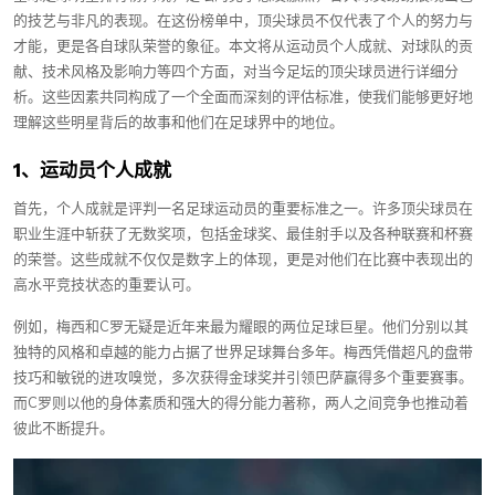
的技艺与非凡的表现。在这份榜单中，顶尖球员不仅代表了个人的努力与
才能，更是各自球队荣誉的象征。本文将从运动员个人成就、对球队的贡
献、技术风格及影响力等四个方面，对当今足坛的顶尖球员进行详细分
析。这些因素共同构成了一个全面而深刻的评估标准，使我们能够更好地
理解这些明星背后的故事和他们在足球界中的地位。
1、运动员个人成就
首先，个人成就是评判一名足球运动员的重要标准之一。许多顶尖球员在
职业生涯中斩获了无数奖项，包括金球奖、最佳射手以及各种联赛和杯赛
的荣誉。这些成就不仅仅是数字上的体现，更是对他们在比赛中表现出的
高水平竞技状态的重要认可。
例如，梅西和C罗无疑是近年来最为耀眼的两位足球巨星。他们分别以其
独特的风格和卓越的能力占据了世界足球舞台多年。梅西凭借超凡的盘带
技巧和敏锐的进攻嗅觉，多次获得金球奖并引领巴萨赢得多个重要赛事。
而C罗则以他的身体素质和强大的得分能力著称，两人之间竞争也推动着
彼此不断提升。