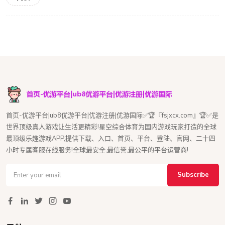
首页-优游平台|ub8优游平台|优游注册|优游国际✅🏆『fsjxcx.com』🏆✅是
世界顶级真人游戏让生活更精彩!星空综合体育为国内游戏玩家打造的全球
最顶级乐趣游戏APP,提供下载、入口、首页、平台、登陆、官网、二十四
小时专属客服在线服务!全球最安全,最信誉,最公平的平台运营商!
Subscribe