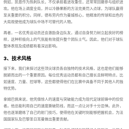
例如，凯恩作为热刺队长，不仅承担着进攻重任，还常常回撤参与组织进
攻。他在场上调度全局，并以冷静果断的方法完美罚入点球，为球队赢得
至关重要的积分。同样，德布劳内作为曼城核心，他精准的传球和出色的
大局观使他成为球队中场不可替代的人物。
再者，一名优秀运动员还会激励身边队友，通过自身努力树立起良好的榜
样，这种积极向上的气氛能有效提升整个团队士气。因此，他们对于球队
整体表现及成绩都有着深远影响。
3、技术风格
接下来，我们来探讨这些顶尖球员各自独特的技术风格，这也是他们能够
脱颖而出的一个重要原因。每位优秀运动员都有自己擅长且鲜明特点，比
如速度、力量、控球等，这些都使得他们在比赛中具备不同于其他人的独
特优势。
拿姆巴佩来说，他凭借惊人的速度与突破能力成为现代足球前锋中的佼佼
者。他总能利用自己的速度撕破防线，而这一点让对手十分忌惮。此外，
他也逐渐磨练了自己的射门技巧，使得他在关键时刻能够把握机会，为法
国国家队及巴黎圣日耳曼做出重要贡献。