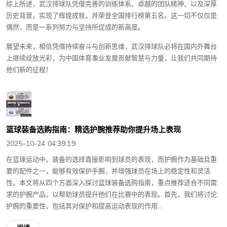
综上所述，武汉排球队凭借完善的训练体系、卓越的团队精神，以及深厚
历史背景，实现了辉煌成就，并荣登全国排行榜第五名。这一切不仅仅是
偶然，而是一系列努力与坚持所促成的新高度。
展望未来，相信凭借持续奋斗与创新思维，武汉排球队必将在国内外舞台
上继续绽放光彩，为中国体育事业发展贡献智慧与力量，让我们共同期待
他们新的征程！
篮球装备选购指南：精选护腕推荐助你提升场上表现
2025-10-24 04:39:19
在篮球运动中，装备的选择直接影响到球员的表现，而护腕作为基础且重
要的配件之一，能够有效保护手腕，并增强球员在场上的稳定性和灵活
性。本文将从四个方面深入探讨篮球装备选购指南，重点推荐适合不同需
求的护腕产品，以帮助球员提升他们在比赛中的表现。首先，我们将讨论
护腕的重要性，包括其对保护和提高运动表现的作用...