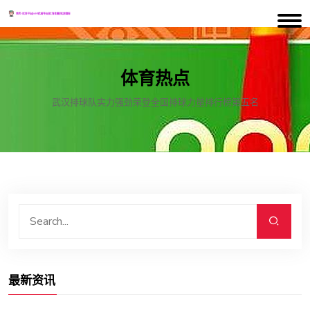
体育热点
武汉排球队实力强劲荣登全国排球力量排行榜第五名
最新资讯