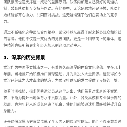
团队氛围也是支撑这一成功的重要原因。队伍内部建立起良好的沟通机
制，鼓励队员相互支持与帮助。在比赛中，无论是顺境还是逆境，队员们
始终能够齐心协力，共同面对挑战，这无疑增强了他们在赛场上的竞争
力。
通过不断强化这种团队合作精神，武汉排球队赢得了越来越多观众和粉丝
的喜爱。他们不仅是一支优秀的竞技团队，更是一个团结向上的集体，这
种精神也吸引着更多年轻人加入到这项运动中来。
3、深厚的历史背景
武汉作为中国重要城市之一，有着悠久而深厚的体育文化底蕴。早在几十
年前，当地就开始积极推广排球运动，并为此投入大量资源。这使得如今
武汉已经成为人才辈出的地方，为武汉排球队的发展提供了良好的土壤。
随着时间推移，很多优秀运动员从这里走出，他们带着对家乡的不懈追
求，不断为提升当地体育水平贡献力量。此外，各类高校和专业俱乐部的
发展，也为年轻人的成长创造了机会，使他们能够迅速积累经验并提升自
身能力。
正是这份深厚历史背景造就了今天强大的武汉排球队。他们不仅承载着过