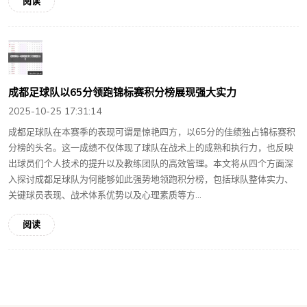
阅读
成都足球队以65分领跑锦标赛积分榜展现强大实力
2025-10-25 17:31:14
成都足球队在本赛季的表现可谓是惊艳四方，以65分的佳绩独占锦标赛积
分榜的头名。这一成绩不仅体现了球队在战术上的成熟和执行力，也反映
出球员们个人技术的提升以及教练团队的高效管理。本文将从四个方面深
入探讨成都足球队为何能够如此强势地领跑积分榜，包括球队整体实力、
关键球员表现、战术体系优势以及心理素质等方...
阅读