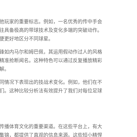
他玩家的重要标志。例如，一名优秀的传中手会
往具备极高的带球技术及变化多端的突破动作。
便更好地区分不同球星。
锋如内马尔和姆巴佩，其运用假动作过人的风格
精准抢断闻名。这种特色可以通过反复播放精彩
解。
同情况下表现出的技战术变化。例如，他们在不
们。这种比较分析法有效提升了我们对每位足球
传播体育文化的重要渠道。在这些平台上，有大
集锦，都提供了直观的信息来源。这些短小精悍