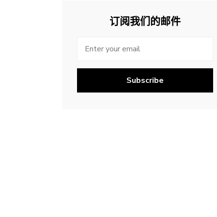
订阅我们的邮件
Subscribe