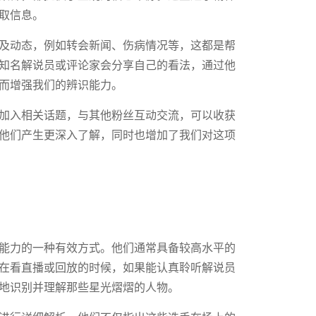
取信息。
及动态，例如转会新闻、伤病情况等，这都是帮
知名解说员或评论家会分享自己的看法，通过他
而增强我们的辨识能力。
加入相关话题，与其他粉丝互动交流，可以收获
他们产生更深入了解，同时也增加了我们对这项
能力的一种有效方式。他们通常具备较高水平的
在看直播或回放的时候，如果能认真聆听解说员
地识别并理解那些星光熠熠的人物。