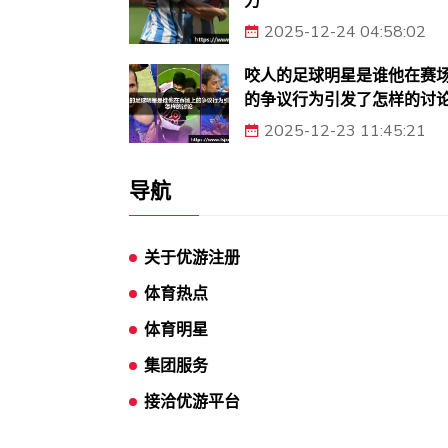
力
2025-12-24 04:58:02
咬人的足球明星是谁他在赛
的争议行为引发了怎样的讨
2025-12-23 11:45:21
导航
关于优游注册
体育热点
体育明星
集团服务
接洽优游平台