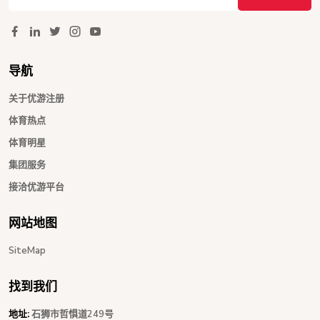
导航
关于优游注册
体育热点
体育明星
集团服务
接洽优游平台
网站地图
SiteMap
找到我们
地址:
石狮市哲惧道249号