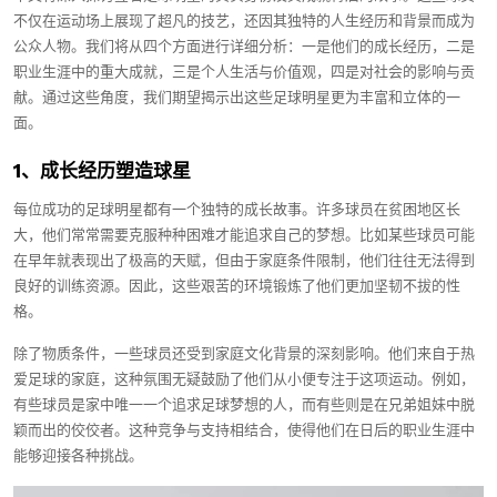
不仅在运动场上展现了超凡的技艺，还因其独特的人生经历和背景而成为
公众人物。我们将从四个方面进行详细分析：一是他们的成长经历，二是
职业生涯中的重大成就，三是个人生活与价值观，四是对社会的影响与贡
献。通过这些角度，我们期望揭示出这些足球明星更为丰富和立体的一
面。
1、成长经历塑造球星
每位成功的足球明星都有一个独特的成长故事。许多球员在贫困地区长
大，他们常常需要克服种种困难才能追求自己的梦想。比如某些球员可能
在早年就表现出了极高的天赋，但由于家庭条件限制，他们往往无法得到
良好的训练资源。因此，这些艰苦的环境锻炼了他们更加坚韧不拔的性
格。
除了物质条件，一些球员还受到家庭文化背景的深刻影响。他们来自于热
爱足球的家庭，这种氛围无疑鼓励了他们从小便专注于这项运动。例如，
有些球员是家中唯一一个追求足球梦想的人，而有些则是在兄弟姐妹中脱
颖而出的佼佼者。这种竞争与支持相结合，使得他们在日后的职业生涯中
能够迎接各种挑战。