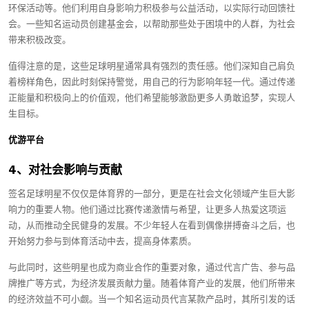
环保活动等。他们利用自身影响力积极参与公益活动，以实际行动回馈社
会。一些知名运动员创建基金会，以帮助那些处于困境中的人群，为社会
带来积极改变。
值得注意的是，这些足球明星通常具有强烈的责任感。他们深知自己肩负
着榜样角色，因此时刻保持警觉，用自己的行为影响年轻一代。通过传递
正能量和积极向上的价值观，他们希望能够激励更多人勇敢追梦，实现人
生目标。
优游平台
4、对社会影响与贡献
签名足球明星不仅仅是体育界的一部分，更是在社会文化领域产生巨大影
响力的重要人物。他们通过比赛传递激情与希望，让更多人热爱这项运
动，从而推动全民健身的发展。不少年轻人在看到偶像拼搏奋斗之后，也
开始努力参与到体育活动中去，提高身体素质。
与此同时，这些明星也成为商业合作的重要对象，通过代言广告、参与品
牌推广等方式，为经济发展贡献力量。随着体育产业的发展，他们所带来
的经济效益不可小觑。当一个知名运动员代言某款产品时，其所引发的话