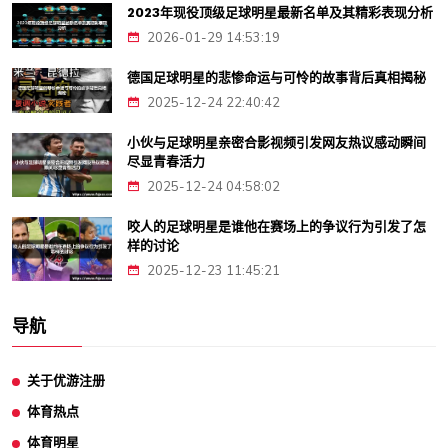
2023年现役顶级足球明星最新名单及其精彩表现分析
2026-01-29 14:53:19
德国足球明星的悲惨命运与可怜的故事背后真相揭秘
2025-12-24 22:40:42
小伙与足球明星亲密合影视频引发网友热议感动瞬间
尽显青春活力
2025-12-24 04:58:02
咬人的足球明星是谁他在赛场上的争议行为引发了怎
样的讨论
2025-12-23 11:45:21
导航
关于优游注册
体育热点
体育明星