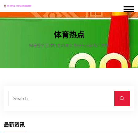
体育热点
揭秘签名足球明星的真实身份与成就背后故事
最新资讯