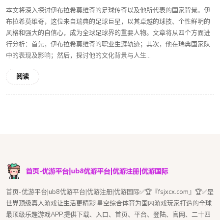
本文将深入探讨伊布拉希莫维奇的足球传奇以及他所代表的国家背景。伊
布拉希莫维奇，这位来自瑞典的足球巨星，以其卓越的球技、个性鲜明的
风格和强大的自信心，成为全球足球界的重要人物。文章将从四个方面进
行分析：首先，伊布拉希莫维奇的职业生涯轨迹；其次，他在瑞典国家队
中的表现及影响；然后，探讨他的文化背景与人生...
阅读
首页-优游平台|ub8优游平台|优游注册|优游国际✅🏆『fsjxcx.com』🏆✅是
世界顶级真人游戏让生活更精彩!星空综合体育为国内游戏玩家打造的全球
最顶级乐趣游戏APP,提供下载、入口、首页、平台、登陆、官网、二十四