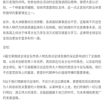
能引发强烈共鸣。他参加商业活动时总是强调团队精神，使得大家认识
到，一个明星虽然耀眼，但依然需要团队支持，这一点正是现代职业体育
所倡导的重要理念之一。
此外，各大洲联赛间交流频繁，各类国际赛事层出不穷，这都离不开这些
传奇人物作为桥梁搭建起来的人际网络。他们助推的不仅是赛事本身，还
有各国之间对于体育文化乃至生活方式相互借鉴与学习，这使得全球足坛
呈现出更加丰富多彩的一面。
总结：
A篇文章围绕全球足坛传奇人物及其对足球发展的深远影响进行了全面梳
理，从技术创新到青少年培养，再到其在社会文化中的角色，以及如何促
进全球化，每个方面都展示出这些伟大人物如何塑造当今足坛格局。他们
不仅是竞技场上的赢家，更是时代精神与价值观传播的重要使者。
B站于我们理解现代足球时，不应只关注比赛结果，更要看到背后那些鲜
为人知但却至关重要的人物故事。从某种意义上说，他们所做的一切让我
们明白：真正伟大的球员，总能超越属于自己的时代，为未来铺就更宽广
的发展道路。