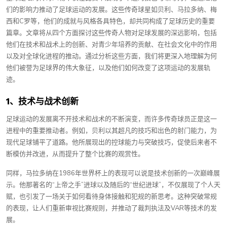
们的影响力推动了足球运动的发展。这些传奇球星如贝利、马拉多纳、梅
西和C罗等，他们的成就与风格各具特色，却共同构成了足球历史的重要
篇章。文章将从四个方面探讨这些传奇人物对足球发展的深远影响，包括
他们在技术和战术上的创新、对青少年培养的贡献、在社会文化中的作用
以及对全球化进程的推动。通过分析这些方面，我们将更深入地理解为何
他们被誉为足球界的伟大象征，以及他们如何改变了这项运动的发展轨
迹。
1、技术与战术创新
足球运动的发展离不开技术和战术的不断演变，而许多传奇球员正是这一
进程中的重要推动者。例如，贝利以其超凡的技巧和出色的射门能力，为
现代足球铺平了道路。他所展现出的控球能力与突破技巧，促使后来者不
断模仿并改进，从而提升了整个比赛的观赏性。
同样，马拉多纳在1986年世界杯上的表现可以说是技术创新的一次巅峰展
示。他那著名的“上帝之手”进球以及随后的“世纪进球”，不仅展现了个人天
赋，也引发了一场关于如何看待身体接触和犯规的新思考。这种突破常规
的表现，让人们重新审视比赛规则，并推动了裁判执法及VAR等技术的发
展。