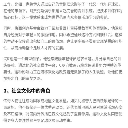
工作。比如，克鲁伊夫通过自己的青训理念影响了一代又一代年轻球员。
在他的带领下，阿贾克斯俱乐部建立起完善的青训系统，把技术训练作为
核心目标，这一模式后来成为世界范围内众多俱乐部学习的典范。
同时，梅西创办基金会致力于帮助贫困儿童接受教育和体育训练，他深知
自身经历对于年轻人的激励作用，因此希望通过这种方式回馈社会。这样
的举动不仅传递出积极向上的价值观，也让更多孩子看到实现梦想的可能
性，从而推动整个足球人才库的发展。
C罗也是一个典型例子，他经常鼓励年轻球员追求卓越，并分享自己的训
练经验。通过他的社交媒体平台，C罗向数百万粉丝传递着努力拼搏的重
要性，这种影响力正在潜移默化地改变着无数孩子的人生轨迹，让他们更
加坚定自己的追梦之路。
3、社会文化中的角色
传奇人物往往成为国家或地区文化象征，如贝利被誉为巴西快乐足球的一
面旗帜。他不仅仅是一位优秀运动员，还代表着巴西人民对生活乐观态度
及不屈精神，对国内外传播巴西文化起到了重要作用。这种文化认同感使
得更多人关注并参与到足球这项运动中来。