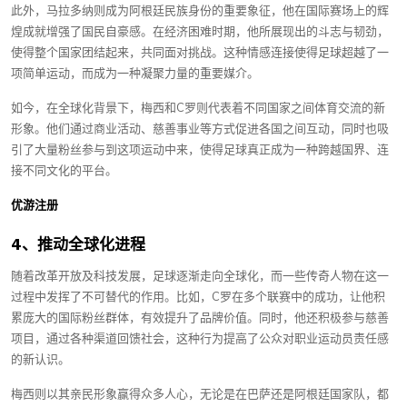
此外，马拉多纳则成为阿根廷民族身份的重要象征，他在国际赛场上的辉
煌成就增强了国民自豪感。在经济困难时期，他所展现出的斗志与韧劲，
使得整个国家团结起来，共同面对挑战。这种情感连接使得足球超越了一
项简单运动，而成为一种凝聚力量的重要媒介。
如今，在全球化背景下，梅西和C罗则代表着不同国家之间体育交流的新
形象。他们通过商业活动、慈善事业等方式促进各国之间互动，同时也吸
引了大量粉丝参与到这项运动中来，使得足球真正成为一种跨越国界、连
接不同文化的平台。
优游注册
4、推动全球化进程
随着改革开放及科技发展，足球逐渐走向全球化，而一些传奇人物在这一
过程中发挥了不可替代的作用。比如，C罗在多个联赛中的成功，让他积
累庞大的国际粉丝群体，有效提升了品牌价值。同时，他还积极参与慈善
项目，通过各种渠道回馈社会，这种行为提高了公众对职业运动员责任感
的新认识。
梅西则以其亲民形象赢得众多人心，无论是在巴萨还是阿根廷国家队，都