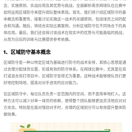
念、实施原则、实战应用及其优势与挑战，全面解析南京网球队在比赛中
如何运用区域防守来提升团队整体表现。首先，我们将介绍区域防守的基
本概念和重要性，接着讨论实施这一战术的关键原则，包括球员之间的配
合和沟通。随后，将结合实际比赛案例，分析区域防守在不同场合下的具
体应用。最后，我们还会探讨该战术在现实中的优势与可能面临的挑战，
从而为日后的训练与比赛提供参考依据。
1、区域防守基本概念
区域防守是一种以特定区域为基础进行防守的战术安排，其核心思想是通
过合理分配球员位置，形成有效的防守体系。在网球比赛中，尤其是在双
打或混合双打项目中，区域防守显得尤为重要。这种战术能够使队员们更
好地控制场地，提高对对手进攻的应对能力。
在区域防守中，每位队员负责一定范围内的空间，而不是简单地盯人。这
种方法可以减少对单一球员的依赖，使得整个团队能够更加灵活地应对对
方攻击。特别是在面对强劲对手时，合理的区域划分可以有效提升整体防
御效果。