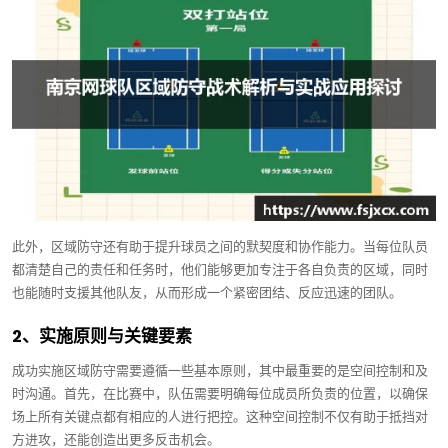
此外，区域防守还有助于提升球员之间的默契度和协作能力。当每位队员
都清楚自己的责任和任务时，他们能够更加专注于各自负责的区域，同时
也能随时支援其他队友，从而形成一个紧密团结、反应迅速的团队。
2、实施原则与关键要素
成功实施区域防守需要遵循一些基本原则，其中最重要的是空间控制和及
时沟通。首先，在比赛中，队伍需要明确每位成员所负责的位置，以确保
场上所有关键点都有相应的人进行把控。这种空间控制不仅有助于抵挡对
方进攻，还能创造出更多反击机会。