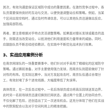
其次，有效沟通是保证区域防守成功的重要因素。在激烈竞争过程中，各
队员需要保持良好的互动与交流，以便快速调整站位和策略。例如，当某
个区间出现空档时，通过及时传递信息，可以让其他队员迅速做出反应，
加强局部防线。
再者，要注意根据对手特点灵活调整策略。如果面对擅长发球或截击的选
手，则需适当改变站位，以抵消他们利用速度和力量带来的威胁。同时，
应鼓励队员不断总结经验教训，在实践中不断优化战术执行效果。
3、实战应用案例分析
在南京网球队的一场重要赛事中，他们针对对手采用了精细化的区域防守
策略。通过赛前准备，对手主要使用强力发球，而南京队则提前做好了针
对性的布阵。在实际比赛中，当对方发起攻击时，南京队伍通过合理分
工，有效封堵了多个进攻线路，大幅度降低了失误率。
具体而言，在一次反击过程中，一名后场球员成功将高压回球送至边界，
此时另一名前场球员迅速切换到拦网状态，通过两个位置上的协同合作，
不仅化解了危险，还创造出了又一次进攻机会。这充分体现了他们在实战
中的默契配合以及对于空间利用上的精准把握。