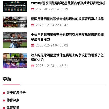
2023年现役顶级足球明星最新名单及其精彩表现分析
2026-01-29 14:53:19
德国足球明星的悲惨命运与可怜的故事背后真相揭秘
2025-12-24 22:40:42
小伙与足球明星亲密合影视频引发网友热议感动瞬间
尽显青春活力
2025-12-24 04:58:02
咬人的足球明星是谁他在赛场上的争议行为引发了怎
样的讨论
2025-12-23 11:45:21
导航
关于优游注册
体育热点
体育明星