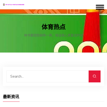
体育热点
林书豪因伤缺阵一周，球迷担心其复出时间
最新资讯