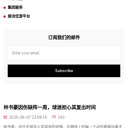
集团服务
接洽优游平台
订阅我们的邮件
Subscribe
林书豪因伤缺阵一周，球迷担心其复出时间
2025-06-07 22:58:15
363
林书豪，这位全球华人篮球迷的骄傲，在赛场上的每一个动作都牵动着无