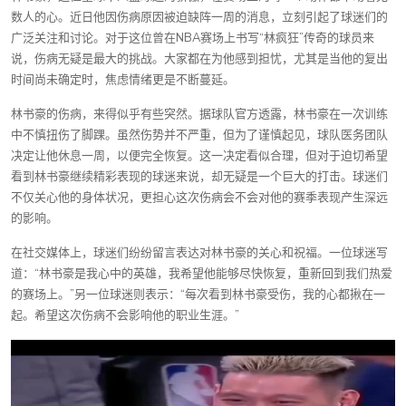
数人的心。近日他因伤病原因被迫缺阵一周的消息，立刻引起了球迷们的
广泛关注和讨论。对于这位曾在NBA赛场上书写“林疯狂”传奇的球员来
说，伤病无疑是最大的挑战。大家都在为他感到担忧，尤其是当他的复出
时间尚未确定时，焦虑情绪更是不断蔓延。
林书豪的伤病，来得似乎有些突然。据球队官方透露，林书豪在一次训练
中不慎扭伤了脚踝。虽然伤势并不严重，但为了谨慎起见，球队医务团队
决定让他休息一周，以便完全恢复。这一决定看似合理，但对于迫切希望
看到林书豪继续精彩表现的球迷来说，却无疑是一个巨大的打击。球迷们
不仅关心他的身体状况，更担心这次伤病会不会对他的赛季表现产生深远
的影响。
在社交媒体上，球迷们纷纷留言表达对林书豪的关心和祝福。一位球迷写
道：“林书豪是我心中的英雄，我希望他能够尽快恢复，重新回到我们热爱
的赛场上。”另一位球迷则表示：“每次看到林书豪受伤，我的心都揪在一
起。希望这次伤病不会影响他的职业生涯。”