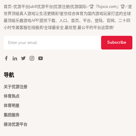
首页-优游平台|ub8优游平台|优游注册|优游国际✅🏆『fsjxcx.com』🏆✅是
世界顶级真人游戏让生活更精彩!星空综合体育为国内游戏玩家打造的全球
最顶级乐趣游戏APP,提供下载、入口、首页、平台、登陆、官网、二十四
小时专属客服在线服务!全球最安全,最信誉,最公平的平台运营商!
Subscribe
导航
关于优游注册
体育热点
体育明星
集团服务
接洽优游平台