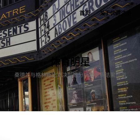
首页
关于优游注册
体育明星
桑德兰与格林斯比对决前瞻分析及比赛结果预测