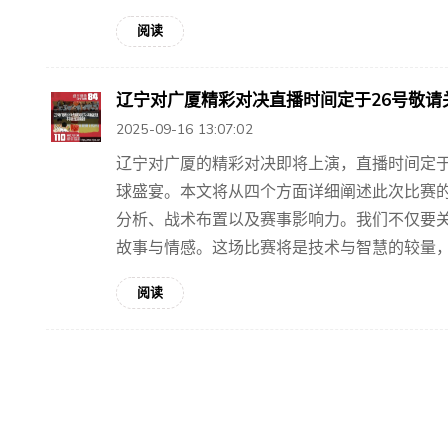
阅读
辽宁对广厦精彩对决直播时间定于26号敬请
2025-09-16 13:07:02
辽宁对广厦的精彩对决即将上演，直播时间定于
球盛宴。本文将从四个方面详细阐述此次比赛
分析、战术布置以及赛事影响力。我们不仅要
故事与情感。这场比赛将是技术与智慧的较量，也
阅读