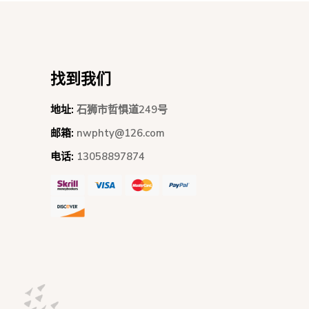
找到我们
地址:
石狮市哲惧道249号
邮箱:
nwphty@126.com
电话:
13058897874