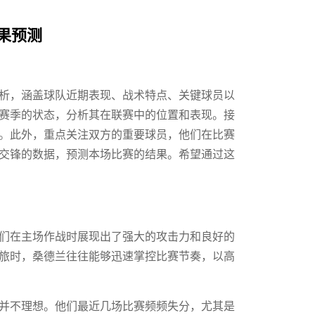
果预测
析，涵盖球队近期表现、战术特点、关键球员以
赛季的状态，分析其在联赛中的位置和表现。接
。此外，重点关注双方的重要球员，他们在比赛
交锋的数据，预测本场比赛的结果。希望通过这
们在主场作战时展现出了强大的攻击力和良好的
旅时，桑德兰往往能够迅速掌控比赛节奏，以高
并不理想。他们最近几场比赛频频失分，尤其是