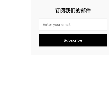
订阅我们的邮件
Subscribe