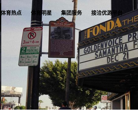
体育热点
体育明星
集团服务
接洽优游平台