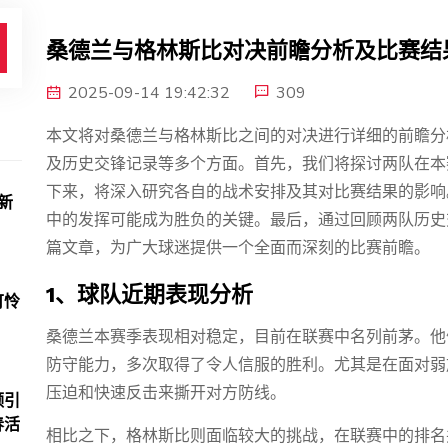
桑德兰与格林斯比对决前瞻分析及比赛结
2025-09-14 19:42:32
309
本文将对桑德兰与格林斯比之间的对决进行详细的前瞻分
及历史交锋记录等多个方面。首先，我们将探讨两队在本
下来，将深入研究各自的战术安排及其对比赛结果的影响
新
中的发挥可能成为胜负的关键。最后，通过回顾两队历史
篇文章，为广大球迷提供一个全面而深刻的比赛前瞻。
1、球队近期表现分析
可怜
桑德兰本赛季表现相对稳定，目前在联赛中名列前茅。他
防守能力，多次取得了令人信服的胜利。尤其是在面对弱
压迫和快速反击来撕开对方防线。
频引
春活
相比之下，格林斯比则面临较大的挑战，在联赛中的排名