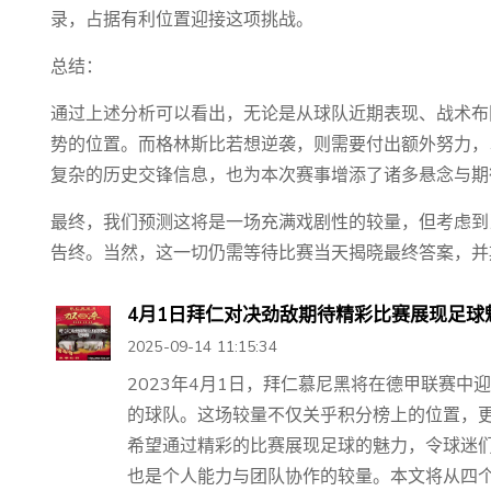
录，占据有利位置迎接这项挑战。
总结：
通过上述分析可以看出，无论是从球队近期表现、战术布
势的位置。而格林斯比若想逆袭，则需要付出额外努力，
复杂的历史交锋信息，也为本次赛事增添了诸多悬念与期
最终，我们预测这将是一场充满戏剧性的较量，但考虑到
告终。当然，这一切仍需等待比赛当天揭晓最终答案，并
4月1日拜仁对决劲敌期待精彩比赛展现足球
2025-09-14 11:15:34
2023年4月1日，拜仁慕尼黑将在德甲联赛
的球队。这场较量不仅关乎积分榜上的位置，
希望通过精彩的比赛展现足球的魅力，令球迷
也是个人能力与团队协作的较量。本文将从四个方