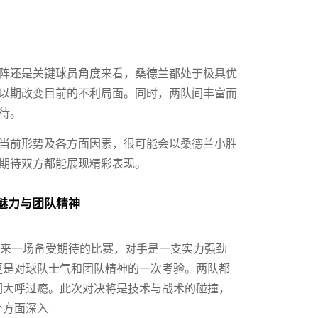
阵还是关键球员角度来看，桑德兰都处于极具优
以期改变目前的不利局面。同时，两队间丰富而
待。
当前形势及各方面因素，很可能会以桑德兰小胜
期待双方都能展现精彩表现。
魅力与团队精神
中迎来一场备受期待的比赛，对手是一支实力强劲
更是对球队士气和团队精神的一次考验。两队都
们大呼过瘾。此次对决将是技术与战术的碰撞，
面深入...