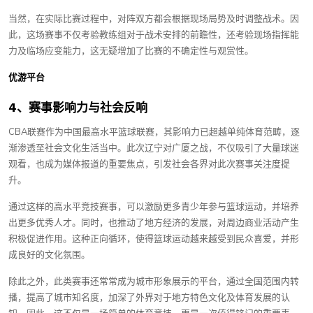
当然，在实际比赛过程中，对阵双方都会根据现场局势及时调整战术。因
此，这场赛事不仅考验教练组对于战术安排的前瞻性，还考验现场指挥能
力及临场应变能力，这无疑增加了比赛的不确定性与观赏性。
优游平台
4、赛事影响力与社会反响
CBA联赛作为中国最高水平篮球联赛，其影响力已超越单纯体育范畴，逐
渐渗透至社会文化生活当中。此次辽宁对广厦之战，不仅吸引了大量球迷
观看，也成为媒体报道的重要焦点，引发社会各界对此次赛事关注度提
升。
通过这样的高水平竞技赛事，可以激励更多青少年参与篮球运动，并培养
出更多优秀人才。同时，也推动了地方经济的发展，对周边商业活动产生
积极促进作用。这种正向循环，使得篮球运动越来越受到民众喜爱，并形
成良好的文化氛围。
除此之外，此类赛事还常常成为城市形象展示的平台，通过全国范围内转
播，提高了城市知名度，加深了外界对于地方特色文化及体育发展的认