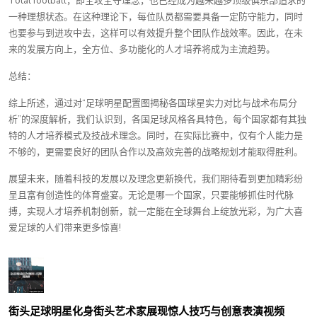
Total football，即全攻全守理念，也已经成为越来越多顶级俱乐部追求的
一种理想状态。在这种理论下，每位队员都需要具备一定防守能力，同时
也要参与到进攻中去，这样可以有效提升整个团队作战效率。因此，在未
来的发展方向上，全方位、多功能化的人才培养将成为主流趋势。
总结：
综上所述，通过对“足球明星配置图揭秘各国球星实力对比与战术布局分
析”的深度解析，我们认识到，各国足球风格各具特色，每个国家都有其独
特的人才培养模式及技战术理念。同时，在实际比赛中，仅有个人能力是
不够的，更需要良好的团队合作以及高效完善的战略规划才能取得胜利。
展望未来，随着科技的发展以及理念更新换代，我们期待看到更加精彩纷
呈且富有创造性的体育盛宴。无论是哪一个国家，只要能够抓住时代脉
搏，实现人才培养机制创新，就一定能在全球舞台上绽放光彩，为广大喜
爱足球的人们带来更多惊喜!
街头足球明星化身街头艺术家展现惊人技巧与创意表演视频